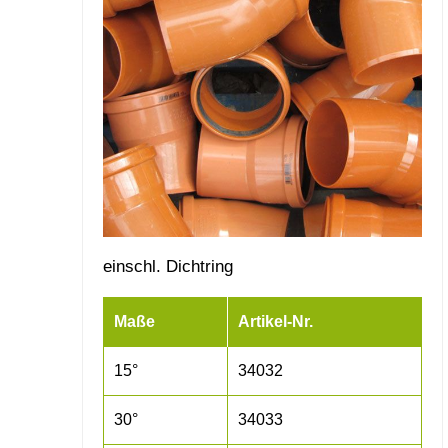
einschl. Dichtring
Maße
Artikel-Nr.
15°
34032
30°
34033