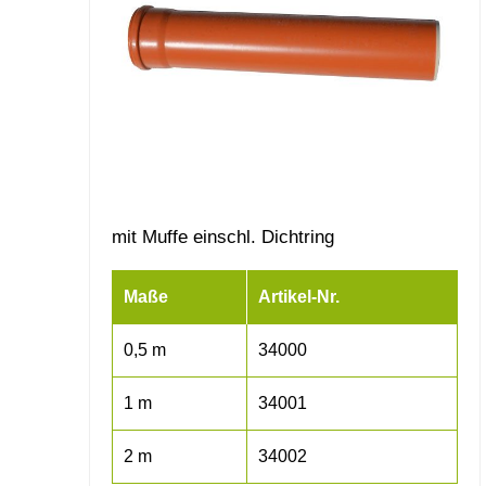
mit Muffe einschl. Dichtring
Maße
Artikel-Nr.
0,5 m
34000
1 m
34001
2 m
34002