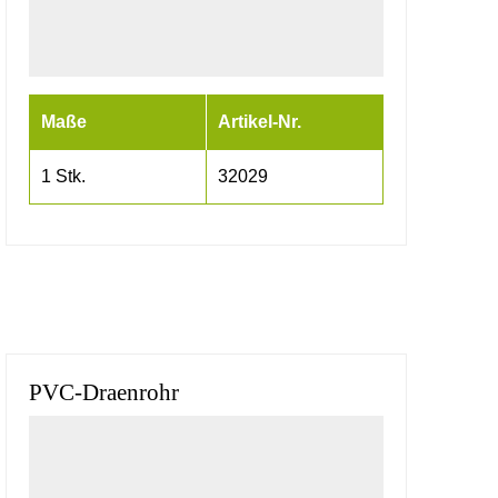
Maße
Artikel-Nr.
1 Stk.
32029
PVC-Draenrohr