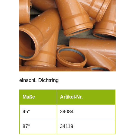
einschl. Dichtring
Maße
Artikel-Nr.
45°
34084
87°
34119