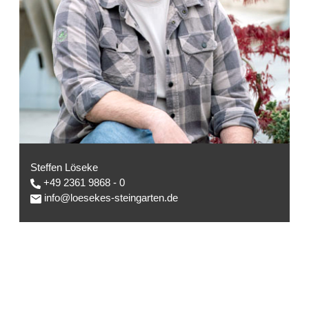
Steffen Löseke
+49 2361 9868 - 0
info@loesekes-steingarten.de